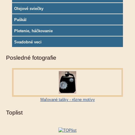
Olejové sviečky
Paškál
Pletenie, háčkovanie
Svadobné veci
Posledné fotografie
Maľované tašky - rôzne motívy
Toplist