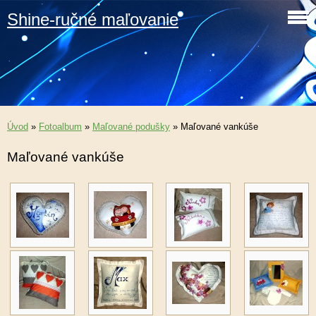
Shine-ručné maľovanie
Úvod
»
Fotoalbum
»
Maľované podušky
»
Maľované vankúše
Maľované vankúše