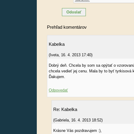
Prehľad komentárov
Kabelka
(
Iveta
,
16. 4. 2013
17:40
)
Dobrý deň. Chcela by som sa opýtať o vzorovan
chcela vedieť jej cenu. Mala by to byť tyrkisová 
Ďakujem.
Odpovedať
Re: Kabelka
(
Gabriela
,
16. 4. 2013
18:52
)
Krásne Vás pozdravujem :),