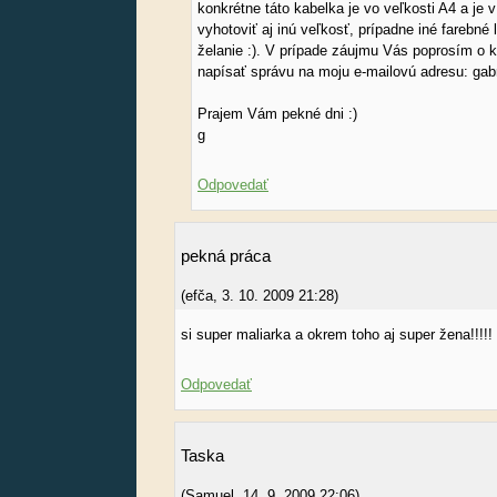
konkrétne táto kabelka je vo veľkosti A4 a je 
vyhotoviť aj inú veľkosť, prípadne iné farebné 
želanie :). V prípade záujmu Vás poprosím o k
napísať správu na moju e-mailovú adresu: ga
Prajem Vám pekné dni :)
g
Odpovedať
pekná práca
(
efča
,
3. 10. 2009
21:28
)
si super maliarka a okrem toho aj super žena!!!!!
Odpovedať
Taska
(
Samuel
,
14. 9. 2009
22:06
)