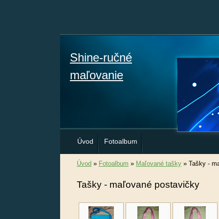
Shine-ručné
maľovanie
Úvod
Fotoalbum
Úvod
»
Fotoalbum
»
Maľované tašky
»
Tašky - m
Tašky - maľované postavičky