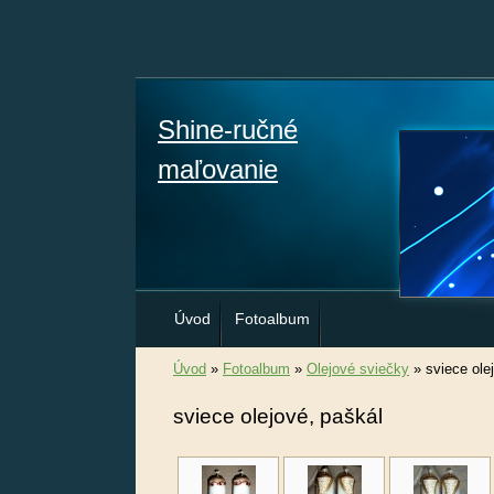
Shine-ručné
maľovanie
Úvod
Fotoalbum
Úvod
»
Fotoalbum
»
Olejové sviečky
»
sviece ole
sviece olejové, paškál