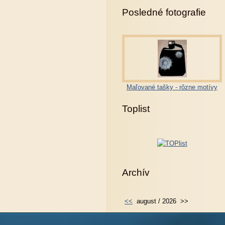
Posledné fotografie
Maľované tašky - rôzne motívy
Toplist
Archív
<<
august / 2026
>>